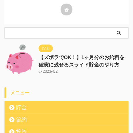
貯金
【ズボラでOK！】1ヶ月分のお給料を
確実に残せるスライド貯金のやり方
2023/4/2
メニュー
貯金
節約
投資